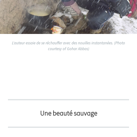
L'auteur essaie de se réchauffer avec des nouilles instantanées. (Photo
courtesy of Gohar Abbas)
Une beauté sauvage​