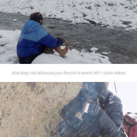
Afzal Baig s'est déchaussé pour franchir le torrent (AFP / Gohar Abbas)