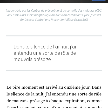
Image créée par les Centres de prévention et de contrôle des maladies (CDC)
aux Etats-Unis sur la morphologie du nouveau coronavirus. (AFP /Centers
for Disease Control and Prevention/ Alissa Eckert/HO)
Dans le silence de l'ai nuit j'ai
entendu une sorte de râle de
mauvais présage
Le pire moment est arrivé au onzième jour. Dans
le silence de la nuit, j’ai entendu une sorte de râle
de mauvais présage à chaque expiration, comme
l’avertissement sourd d’un serpent à sonnette