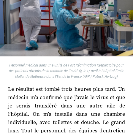
Personnel médical dans une unité de Post Réanimation Respiratoire pour
des patients atteints de la maladie de Covid-19, le 17 avril à l'hôpital Emile
Muller de Mulhouse dans l'Est de la France (AFP / Patrick Hertzog)
Le résultat est tombé trois heures plus tard. Un
médecin m’a confirmé que j’avais le virus et que
je serais transféré dans une autre aile de
l’hôpital. On m’a installé dans une chambre
individuelle, avec toilettes et douche. Le grand
luxe. Tout le personnel, des équipes d’entretien