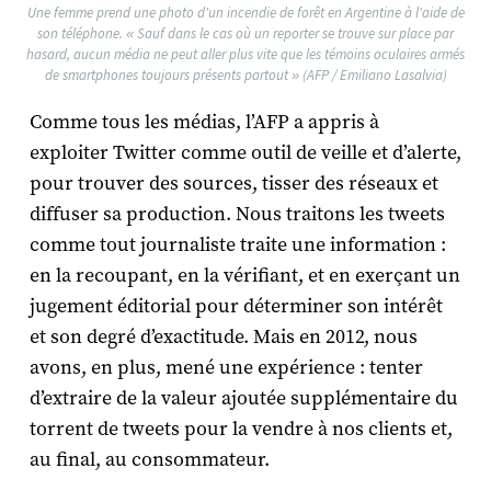
Une femme prend une photo d'un incendie de forêt en Argentine à l'aide de
son téléphone. « Sauf dans le cas où un reporter se trouve sur place par
hasard, aucun média ne peut aller plus vite que les témoins oculaires armés
de smartphones toujours présents partout » (AFP / Emiliano Lasalvia)
Comme tous les médias, l’AFP a appris à
exploiter Twitter comme outil de veille et d’alerte,
pour trouver des sources, tisser des réseaux et
diffuser sa production. Nous traitons les tweets
comme tout journaliste traite une information :
en la recoupant, en la vérifiant, et en exerçant un
jugement éditorial pour déterminer son intérêt
et son degré d’exactitude. Mais en 2012, nous
avons, en plus, mené une expérience : tenter
d’extraire de la valeur ajoutée supplémentaire du
torrent de tweets pour la vendre à nos clients et,
au final, au consommateur.