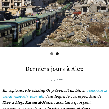
s
Derniers jours à Alep
8 février 2017
En septembre le Making-Of présentait un billet,
Couvrir Alep la
, dans lequel le correspondant de
peur au ventre et le ventre vide
l'AFP à Alep,
Karam al-Masri,
racontait à quoi peut
ressembler la vie dans cette ville assiégée, et
Rana