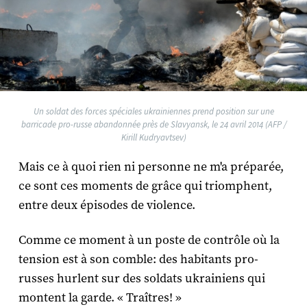
Un soldat des forces spéciales ukrainiennes prend position sur une
barricade pro-russe abandonnée près de Slavyansk, le 24 avril 2014 (AFP /
Kirill Kudryavtsev)
Mais ce à quoi rien ni personne ne m'a préparée,
ce sont ces moments de grâce qui triomphent,
entre deux épisodes de violence.
Comme ce moment à un poste de contrôle où la
tension est à son comble: des habitants pro-
russes hurlent sur des soldats ukrainiens qui
montent la garde. « Traîtres! »