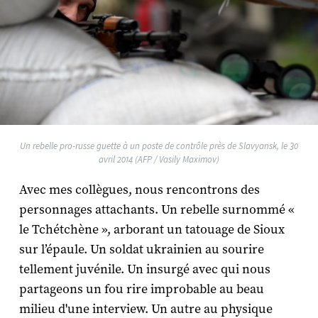
Un rebelle pro-russe guette à un poste de contrôle près de Slavyansk, le 30
avril 2014 (AFP / Vasily Maximov)
Avec mes collègues, nous rencontrons des
personnages attachants. Un rebelle surnommé «
le Tchétchène », arborant un tatouage de Sioux
sur l’épaule. Un soldat ukrainien au sourire
tellement juvénile. Un insurgé avec qui nous
partageons un fou rire improbable au beau
milieu d'une interview. Un autre au physique