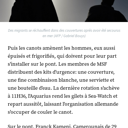
Des migrants se réchauffent dans des couvertures après avoir été secourus
en mer (AFP / Gabriel Bouys)
Puis les canots amènent les hommes, eux aussi
épuisés et frigorifiés, qui doivent pour leur part
s'installer sur le pont. Les membres de MSF
distribuent des kits d'urgence: une couverture,
une fine combinaison blanche, une serviette et
une bouteille d'eau. La dernière rotation s'achève
à 11H36, l'
Aquarius
rend les gilets à
Sea-Watch
et
repart aussitôt, laissant l'organisation allemande
s'occuper de couler le canot.
Sur le pont, Franck Kameni, Camerounais de 29