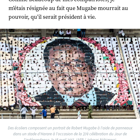
m’étais résignée au fait que Mugabe mourrait au
pouvoir, qu’il serait président à vie.
Des écoliers composent un portrait de Robert Mugabe à l'aide de panneaux
dans un stade d'Harare à l'occasion de la 37è célébration du Jour de
l'indépendance, le 18 avril 2017. (AFP / Jekesai Njikizana)