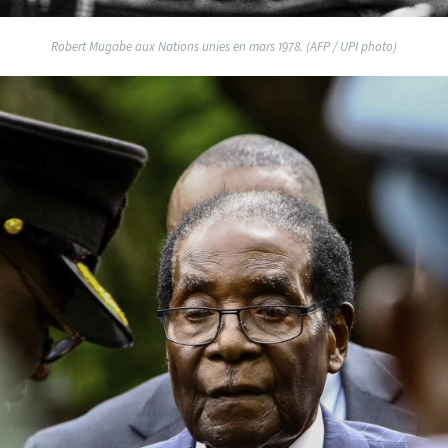
Robert Mugabe aux Nations unies en mars 1978. (AFP / UPI photo)