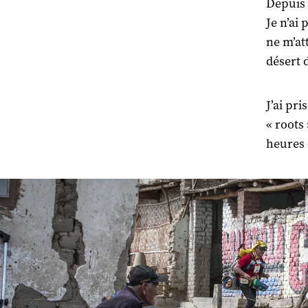
Depuis 
Je n’ai
ne m’at
désert 
J’ai pri
« roots
heures 