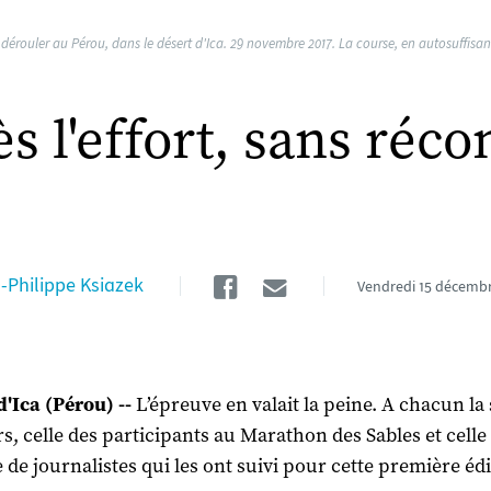
rouler au Pérou, dans le désert d'Ica. 29 novembre 2017. La course, en autosuffisance
s l'effort, sans réco
Facebook
Email
-Philippe Ksiazek
Vendredi
15 décembr
d'Ica (Pérou)
--
L’épreuve en valait la peine. A chacun la
rs, celle des participants au Marathon des Sables et celle 
 de journalistes qui les ont suivi pour cette première éd