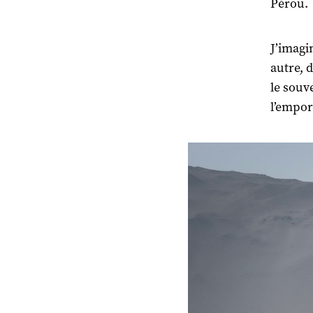
Pérou.
J’imagi
autre, d
le souv
l’empor