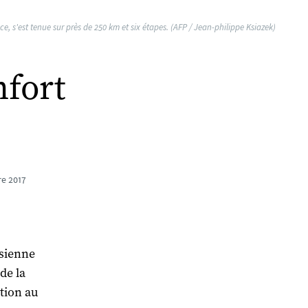
, s'est tenue sur près de 250 km et six étapes. (AFP / Jean-philippe Ksiazek)
nfort
e 2017
 sienne
de la
ition au