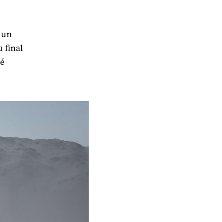
 un
u final
sé