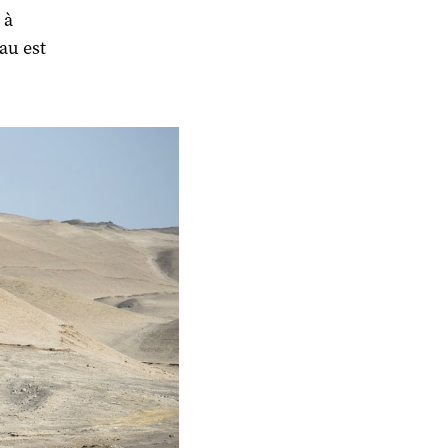
 à
au est