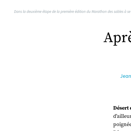
Dans la deuxième étape de la première édition du Marathon des sables à se dé
Aprè
Jean
Désert 
d’ailleu
poignée