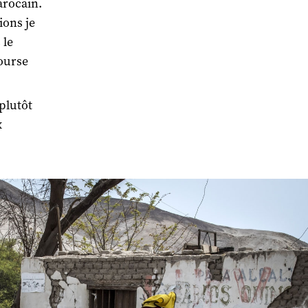
arocain.
ions je
 le
course
 plutôt
x