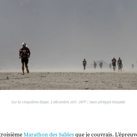
Sur la cinquième étape. 3 décembre 2017. (AFP / Jean-philippe Ksiazek)
e troisième
Marathon des Sables
que je couvrais. L’épreuv