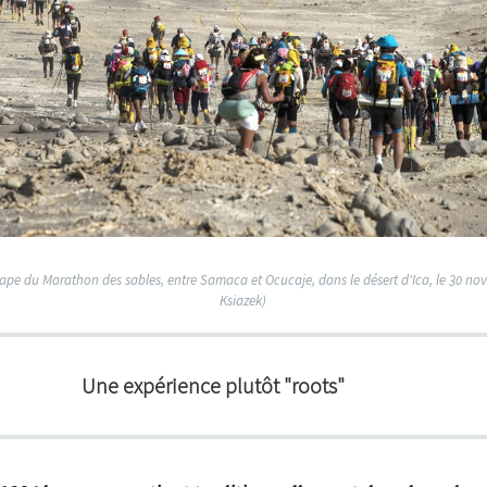
tape du Marathon des sables, entre Samaca et Ocucaje, dans le désert d'Ica, le 30 no
Ksiazek)
Une expérience plutôt "roots"