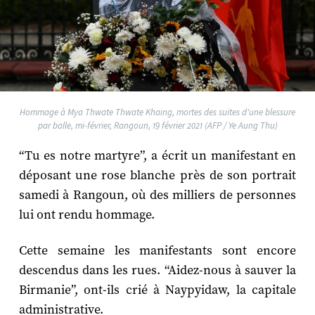
Hommage à Mya Thwate Thwate Khaing, mortes des suites d'une blessure
par balle, mi-février, Rangoun, 19 février 2021 (AFP / Ye Aung Thu)
“Tu es notre martyre”, a écrit un manifestant en
déposant une rose blanche près de son portrait
samedi à Rangoun, où des milliers de personnes
lui ont rendu hommage.
Cette semaine les manifestants sont encore
descendus dans les rues. “Aidez-nous à sauver la
Birmanie”, ont-ils crié à Naypyidaw, la capitale
administrative.