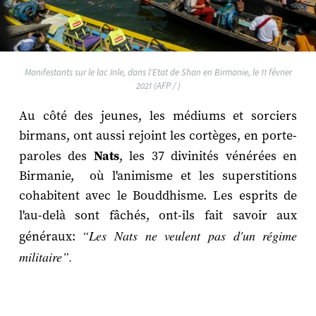
Manifestants sur le lac Inle, dans l'Etat de Shan en Birmanie, le 11 février
2021 (AFP / )
Au côté des jeunes, les médiums et sorciers
birmans, ont aussi rejoint les cortèges, en porte-
paroles des
Nats
, les 37 divinités vénérées en
Birmanie, où l'animisme et les superstitions
cohabitent avec le Bouddhisme. Les esprits de
l'au-delà sont fâchés, ont-ils fait savoir aux
“Les Nats ne veulent pas d'un régime
généraux:
militaire”.