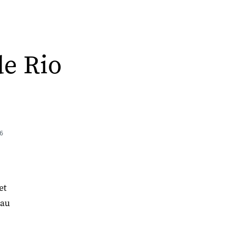
de Rio
16
et
 au