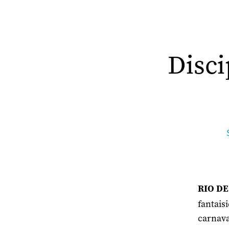
Disci
RIO DE 
fantais
carnava