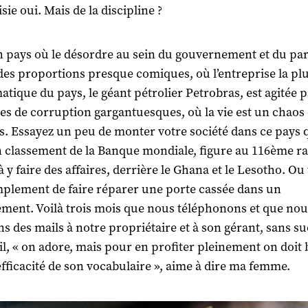
isie oui. Mais de la discipline ?
n pays où le désordre au sein du gouvernement et du pa
 des proportions presque comiques, où l’entreprise la pl
tique du pays, le géant pétrolier Petrobras, est agitée p
es de corruption gargantuesques, où la vie est un chaos
rs. Essayez un peu de monter votre société dans ce pays 
 classement de la Banque mondiale, figure au 116ème ra
 à y faire des affaires, derrière le Ghana et le Lesotho. Ou
mplement de faire réparer une porte cassée dans un
ment. Voilà trois mois que nous téléphonons et que nou
s des mails à notre propriétaire et à son gérant, sans su
il, « on adore, mais pour en profiter pleinement on doit
efficacité de son vocabulaire », aime à dire ma femme.