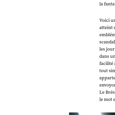
la fanta
Voici u
atteint
embléma
scandal
les jou
dans un
facilité
tout si
apparte
envoyon
Le Brés
le mot 