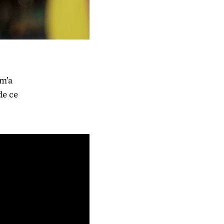
 m’a
de ce