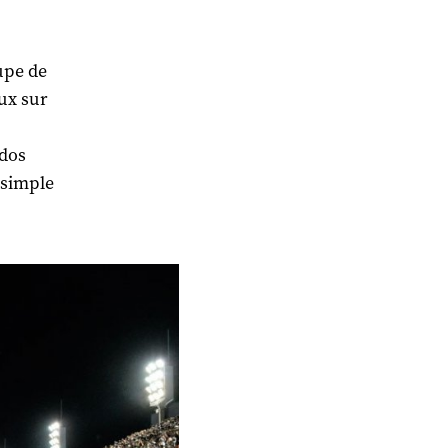
upe de
aux sur
 dos
 simple