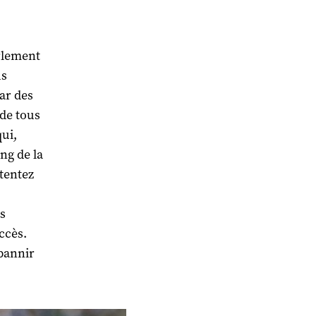
rlement
us
ar des
 de tous
qui,
ng de la
 tentez
s
ccès.
 bannir