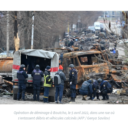
Opération de déminage à Boutcha, le 5 avril 2022, dans une rue où
s'entassent débris et véhicules calcinés (AFP / Genya Savilov)