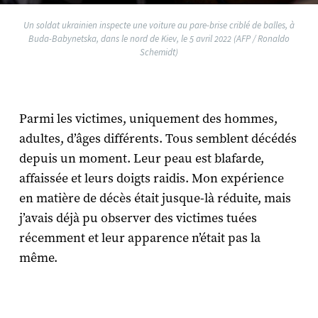
Un soldat ukrainien inspecte une voiture au pare-brise criblé de balles, à
Buda-Babynetska, dans le nord de Kiev, le 5 avril 2022 (AFP / Ronaldo
Schemidt)
Parmi les victimes, uniquement des hommes,
adultes, d’âges différents. Tous semblent décédés
depuis un moment. Leur peau est blafarde,
affaissée et leurs doigts raidis. Mon expérience
en matière de décès était jusque-là réduite, mais
j’avais déjà pu observer des victimes tuées
récemment et leur apparence n’était pas la
même.