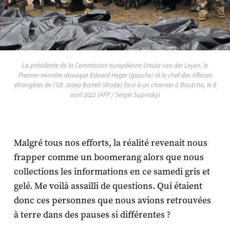
La présidente de la Commission européenne Ursula von der Leyen, le
Premier ministre slovaque Eduard Heger (gauche) et le chef des Affaires
étrangères de l’UE Josep Borrell (droite) face à un charnier à Boutcha, le 8
avril 2022 (AFP / Sergei Supinsky)
Malgré tous nos efforts, la réalité revenait nous
frapper comme un boomerang alors que nous
collections les informations en ce samedi gris et
gelé. Me voilà assailli de questions. Qui étaient
donc ces personnes que nous avions retrouvées
à terre dans des pauses si différentes ?