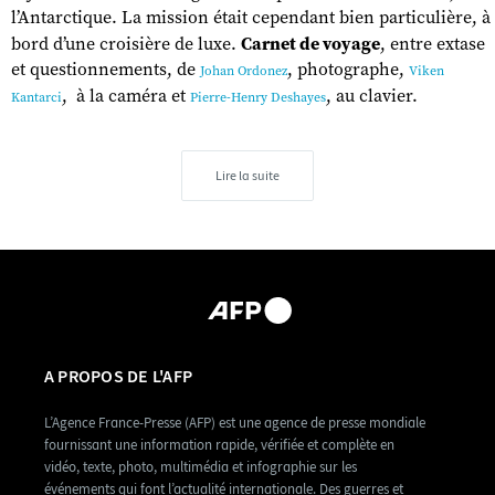
l’Antarctique. La mission était cependant bien particulière, à
bord d’une croisière de luxe.
Carnet de voyage
, entre extase
et questionnements, de
, photographe,
Johan Ordonez
Viken
, à la caméra et
, au clavier.
Kantarci
Pierre-Henry Deshayes
Lire la suite
A PROPOS DE L'AFP
L’Agence France-Presse (AFP) est une agence de presse mondiale
fournissant une information rapide, vérifiée et complète en
vidéo, texte, photo, multimédia et infographie sur les
événements qui font l’actualité internationale. Des guerres et