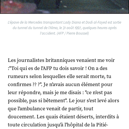
L'épave de la Mercedes transportant Lady Diana et Dodi al-Fayed est sortie
du tunnel du tunnel de l'Alma, le 31 août 1997, quelques heures après
l'accident. (AFP / Pierre Boussel)
Les journalistes britanniques venaient me voir
:"Toi qui es de l'AFP tu dois savoir ! On a des
rumeurs selon lesquelles elle serait morte, tu
confirmes ?? ?". Je n'avais aucun élément pour
leur répondre, mais je me disais : "ce n'est pas
possible, pas si bêtement". Le jour s'est levé alors
que l'ambulance venait de partir, tout
doucement. Les quais étaient déserts, interdits à
toute circulation jusqu'à l'hôpital de la Pitié-