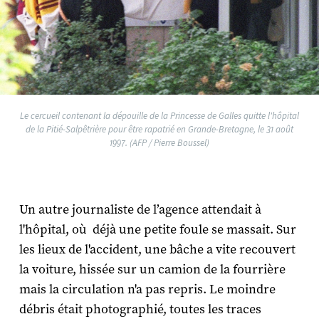
Le cercueil contenant la dépouille de la Princesse de Galles quitte l'hôpital
de la Pitié-Salpêtrière pour être rapatrié en Grande-Bretagne, le 31 août
1997. (AFP / Pierre Boussel)
Un autre journaliste de l’agence attendait à
l'hôpital, où déjà une petite foule se massait. Sur
les lieux de l'accident, une bâche a vite recouvert
la voiture, hissée sur un camion de la fourrière
mais la circulation n'a pas repris. Le moindre
débris était photographié, toutes les traces