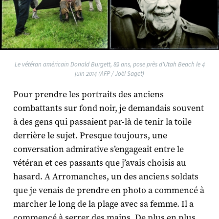
Le vétéran américain Donald Burgett, 89 ans, pose près d'Utah Beach le 4
juin 2014 (AFP / Joël Saget)
Pour prendre les portraits des anciens
combattants sur fond noir, je demandais souvent
à des gens qui passaient par-là de tenir la toile
derrière le sujet. Presque toujours, une
conversation admirative s’engageait entre le
vétéran et ces passants que j’avais choisis au
hasard. A Arromanches, un des anciens soldats
que je venais de prendre en photo a commencé à
marcher le long de la plage avec sa femme. Il a
commencé à serrer des mains. De plus en plus.