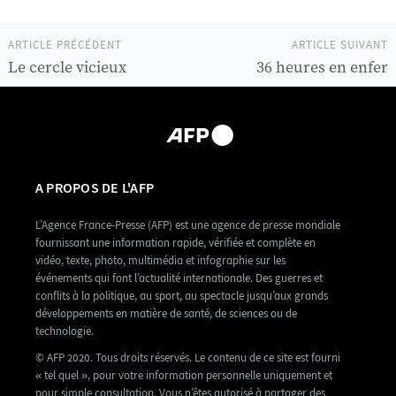
ARTICLE PRÉCÉDENT
ARTICLE SUIVANT
Le cercle vicieux
36 heures en enfer
A PROPOS DE L'AFP
L’Agence France-Presse (AFP) est une agence de presse mondiale
fournissant une information rapide, vérifiée et complète en
vidéo, texte, photo, multimédia et infographie sur les
événements qui font l’actualité internationale. Des guerres et
conflits à la politique, au sport, au spectacle jusqu’aux grands
développements en matière de santé, de sciences ou de
technologie.
© AFP 2020. Tous droits réservés. Le contenu de ce site est fourni
« tel quel », pour votre information personnelle uniquement et
pour simple consultation. Vous n’êtes autorisé à partager des