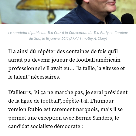
Le candidat républicain Ted Cruz à la Convention du Tea Party en Caroline
du Sud, le 16 janvier 2016 (AFP / Timothy A. Clary)
Il a ainsi dû répéter des centaines de fois qu'il
aurait pu devenir joueur de football américain
professionnel s'il avait eu… "la taille, la vitesse et
le talent" nécessaires.
D'ailleurs, "si ça ne marche pas, je serai président
de la ligue de football", répète-t-il. L'humour
version Rubio est rarement narquois, mais il se
permet une exception avec Bernie Sanders, le
candidat socialiste démocrate :