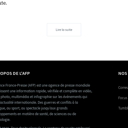
xte.
Lire la suite
ROPOS DE L'AFP
NOS
nce France-Presse (AFP) est une agence de presse mondiale
Corres
issant une information rapide, vérifiée et complète en vidéo,
, photo, multimédia et infographie sur les événements qui
Focus 
’actualité internationale. Des guerres et conflits à la
ique, au sport, au spectacle jusqu’aux grands
Tumbl
oppements en matière de santé, de sciences ou de
ologie.