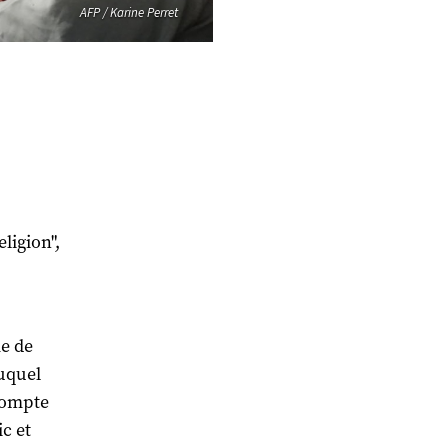
AFP / Karine Perret
eligion",
me de
auquel
 compte
c et