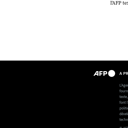
l'AFP te
A P
L’Age
fourn
texte
font l
polit
dével
techn