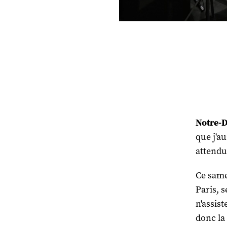
Notre-D
que j'au
attendue
Ce same
Paris, s
n'assis
donc la