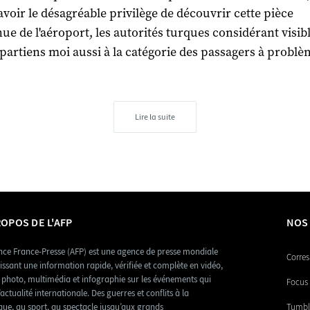
avoir le désagréable privilège de découvrir cette pièce
e de l'aéroport, les autorités turques considérant visi
ppartiens moi aussi à la catégorie des passagers à problè
Lire la suite
ROPOS DE L'AFP
NOS
nce France-Presse (AFP) est une agence de presse mondiale
Corres
issant une information rapide, vérifiée et complète en vidéo,
, photo, multimédia et infographie sur les événements qui
Focus 
’actualité internationale. Des guerres et conflits à la
ique, au sport, au spectacle jusqu’aux grands
Tumbl