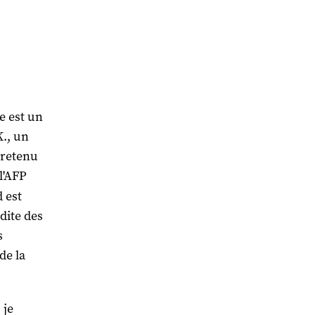
e est un
., un
 retenu
 l'AFP
 est
 dite des
s
de la
 je