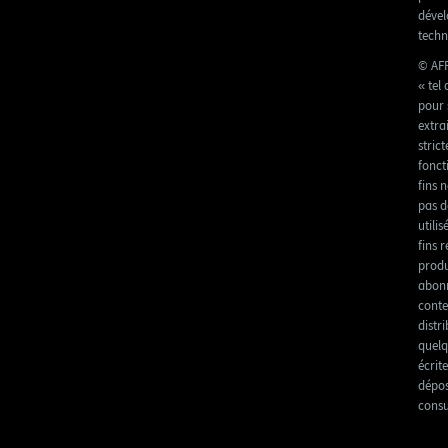
dével
techn
© AFP
« tel
pour 
extra
stric
fonct
fins 
pas d
utili
fins 
produ
abonn
conte
distr
quelq
écrit
dépos
consu