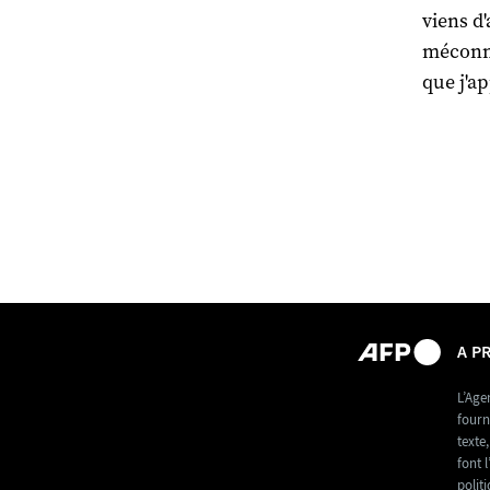
viens d'
méconnu
que j'a
A P
L’Age
fourn
texte
font l
polit