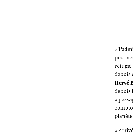
« L'admi
peu fac
réfugié
depuis c
Hervé B
depuis l
« passa
comptoi
planète 
« Arrivé