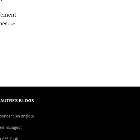
blement
mes...»
 AUTRES BLOGS
pondent (en anglais)
(en espagnol)
r AFP Photo