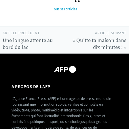
Tous ses articles
ARTICLE PRÉCÉDENT
ARTICLE SUIVANT
Une longue attente au
« Quitte ta maison dans
bord du lac
dix minutes ! »
A PROPOS DE L'AFP
L’Agence France-Presse (AFP) est une agence de presse mondiale
fournissant une information rapide, vérifiée et complète en
vidéo, texte, photo, multimédia et infographie sur les
événements qui font l’actualité internationale. Des guerres et
conflits à la politique, au sport, au spectacle jusqu’aux grands
développements en matière de santé, de sciences ou de