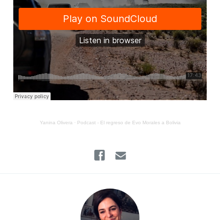
Yanina Olivera
·
Podcast - El regreso de Evo Morales a Bolivia
Facebook
Email