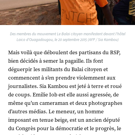
Des membres du mouvement Le Balai citoyen manifestent devant l'hôtel
Laico d'Ouagadougou, le 20 septembre 2015 (AFP / Sia Kambou)
Mais voilà que déboulent des partisans du RSP,
bien décidés à semer la pagaille. Ils font
déguerpir les militants du Balai citoyen et
commencent à s’en prendre violemment aux
journalistes. Sia Kambou est jeté à terre et roué
de coups. Emilie Iob est elle aussi agressée, de
même qu’un cameraman et deux photographes
d’autres médias. Le meneur, un homme
imposant en tenue beige, est un ancien député
du Congrès pour la démocratie et le progrès, le