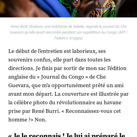
Anna Binti Shabani, une habitante de Sebele, regarde le journal du Che
Guevara qu'elle avait rencontré pendant son expédition au Congo (AFP /
Federico Scoppa)
Le début de l’entretien est laborieux, ses
souvenirs confus, elle part dans toutes les
directions. Je finis par sortir de mon sac l’édition
anglaise du « Journal du Congo » de Che
Guevara, que m’a opportunément prêté un ami
avant mon départ. La couverture est illustrée par
la célèbre photo du révolutionnaire au havane
prise par René Burri. « Reconnaissez-vous cet
homme ?» Non.
« Je le reconnais ! Je lui ai préparé le