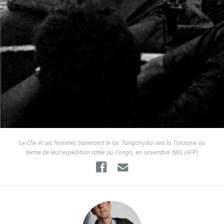
Le Che et ses hommes traversent le lac Tanganyika vers la Tanzanie au
terme de leur expédition ratée au Congo, en novembre 1965 (AFP)
Facebook
Email