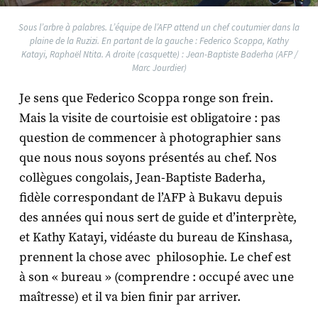
Sous l’arbre à palabres. L’équipe de l’AFP attend un chef coutumier dans la
plaine de la Ruzizi. En partant de la gauche : Federico Scoppa, Kathy
Katayi, Raphaël Ntita. A droite (casquette) : Jean-Baptiste Baderha (AFP /
Marc Jourdier)
Je sens que Federico Scoppa ronge son frein.
Mais la visite de courtoisie est obligatoire : pas
question de commencer à photographier sans
que nous nous soyons présentés au chef. Nos
collègues congolais, Jean-Baptiste Baderha,
fidèle correspondant de l’AFP à Bukavu depuis
des années qui nous sert de guide et d’interprète,
et Kathy Katayi, vidéaste du bureau de Kinshasa,
prennent la chose avec philosophie. Le chef est
à son « bureau » (comprendre : occupé avec une
maîtresse) et il va bien finir par arriver.