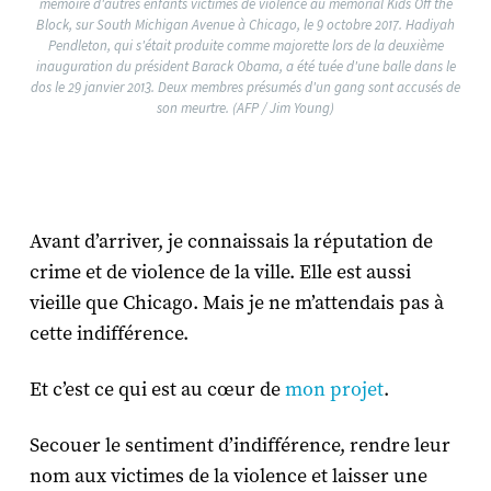
mémoire d'autres enfants victimes de violence au mémorial Kids Off the
Block, sur South Michigan Avenue à Chicago, le 9 octobre 2017. Hadiyah
Pendleton, qui s'était produite comme majorette lors de la deuxième
inauguration du président Barack Obama, a été tuée d'une balle dans le
dos le 29 janvier 2013. Deux membres présumés d'un gang sont accusés de
son meurtre. (AFP / Jim Young)
Avant d’arriver, je connaissais la réputation de
crime et de violence de la ville. Elle est aussi
vieille que Chicago. Mais je ne m’attendais pas à
cette indifférence.
Et c’est ce qui est au cœur de
mon projet
.
Secouer le sentiment d’indifférence, rendre leur
nom aux victimes de la violence et laisser une