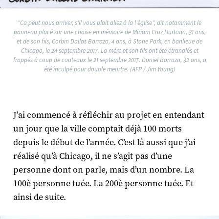
"Ca peut nous arriver, s'il vous plait allez à la l'église", dit notamment le
panneau placé sur une chaise en mémoire de Miriam Cruz Hurtado, 31 ans,
et de son fils, Corbin Dallas Barraza, 4 ans, à Stone Park, en banlieue de
Chicago, le 24 septembre 2017. La mère et son fils ont été étranglés et
frappés à coup de couteaux le 21 septembre 2017. Daniel Barraza, 32 ans, a
été inculpé pour double meurtre. (AFP / Jim Young)
J’ai commencé à réfléchir au projet en entendant
un jour que la ville comptait déjà 100 morts
depuis le début de l’année. C’est là aussi que j’ai
réalisé qu’à Chicago, il ne s’agit pas d’une
personne dont on parle, mais d’un nombre. La
100è personne tuée. La 200è personne tuée. Et
ainsi de suite.