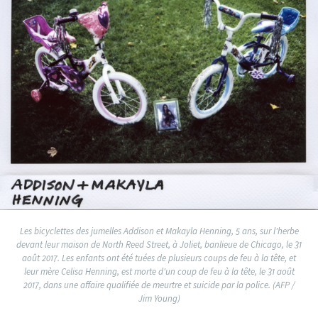
Les bicyclettes des jumelles Addison et Makayla Henning, 5 ans, sur l'herbe
devant leur maison de North Reed Street, à Joliet, banlieue de Chicago, le 31
août 2017. Les enfants ont été tuées de plusieurs coups de feu à la tête, et
leur mère Celisa Henning, est morte d'un coup de feu à la tête, le 31 août
2017, dans une affaire qualifiée de meurtre et suicide par la police. (AFP /
Jim Young)