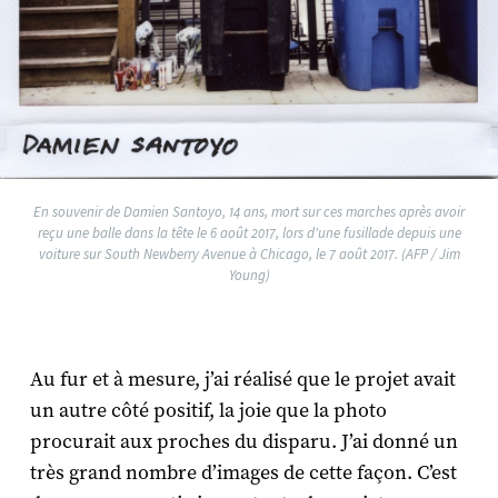
En souvenir de Damien Santoyo, 14 ans, mort sur ces marches après avoir
reçu une balle dans la tête le 6 août 2017, lors d'une fusillade depuis une
voiture sur South Newberry Avenue à Chicago, le 7 août 2017. (AFP / Jim
Young)
Au fur et à mesure, j’ai réalisé que le projet avait
un autre côté positif, la joie que la photo
procurait aux proches du disparu. J’ai donné un
très grand nombre d’images de cette façon. C’est