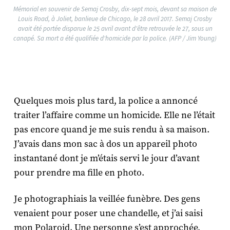
Mémorial en souvenir de Semaj Crosby, dix-sept mois, devant sa maison de
Louis Road, à Joliet, banlieue de Chicago, le 28 avril 2017. Semaj Crosby
avait été portée disparue le 25 avril avant d'être retrouvée le 27, sous un
canapé. Sa mort a été qualifiée d'homicide par la police. (AFP / Jim Young)
Quelques mois plus tard, la police a annoncé
traiter l’affaire comme un homicide. Elle ne l’était
pas encore quand je me suis rendu à sa maison.
J’avais dans mon sac à dos un appareil photo
instantané dont je m’étais servi le jour d’avant
pour prendre ma fille en photo.
Je photographiais la veillée funèbre. Des gens
venaient pour poser une chandelle, et j’ai saisi
mon Polaroid. Une personne s’est approchée,