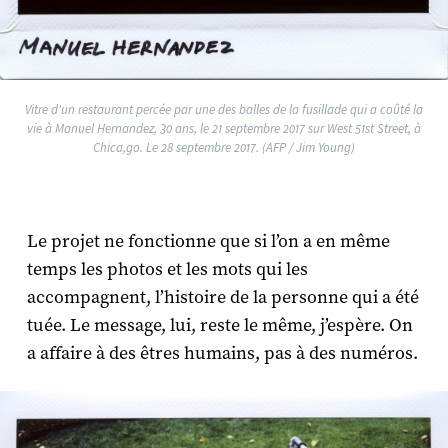
Vitre d'un restaurant percée par une des balles de la fusillade qui a coûté la
vie à Manuel Hernandez, 30 ans, le 21 septembre 2017 sur West 51st Street, à
Chica,go. Le 28 septembre 2017. (AFP / Jim Young)
Le projet ne fonctionne que si l’on a en même
temps les photos et les mots qui les
accompagnent, l’histoire de la personne qui a été
tuée. Le message, lui, reste le même, j’espère. On
a affaire à des êtres humains, pas à des numéros.