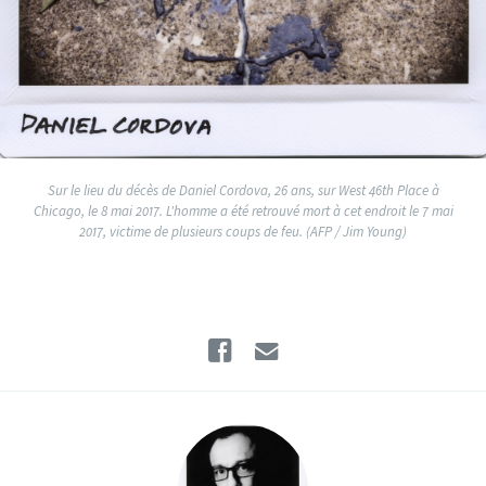
Sur le lieu du décès de Daniel Cordova, 26 ans, sur West 46th Place à
Chicago, le 8 mai 2017. L'homme a été retrouvé mort à cet endroit le 7 mai
2017, victime de plusieurs coups de feu. (AFP / Jim Young)
Facebook
Email