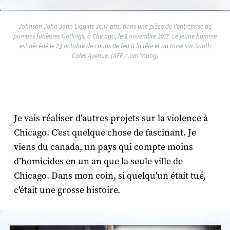
Johnson John John Liggins Jr.,17 ans, dans une pièce de l'entreprise de
pompes funèbres Gatlings, à Chicago, le 3 novembre 2017. Le jeune homme
est décédé le 23 octobre de coups de feu à la tête et au torse sur South
Coles Avenue. (AFP / Jim Young)
Je vais réaliser d’autres projets sur la violence à
Chicago. C’est quelque chose de fascinant. Je
viens du canada, un pays qui compte moins
d’homicides en un an que la seule ville de
Chicago. Dans mon coin, si quelqu’un était tué,
c’était une grosse histoire.