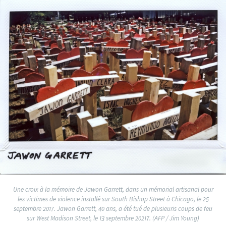
Une croix à la mémoire de Jawon Garrett, dans un mémorial artisanal pour
les victimes de violence installé sur South Bishop Street à Chicago, le 25
septembre 2017. Jawon Garrett, 40 ans, a été tué de plusieuris coups de feu
sur West Madison Street, le 13 septembre 20217. (AFP / Jim Young)