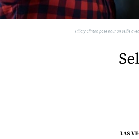
Hillary Clinton pose pour un selfie ave
Sel
LAS VEG