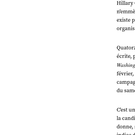
Hillary
n'emmèn
existe 
organis
Quatorz
écrite,
Washing
février,
campagn
du same
C'est un
la cand
donne, 