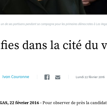
c un de ses partisans pendant sa campagne pour les primaires démocrates à Las Vegas,
fies dans la cité du 
Facebook
Email
Ivan Couronne
Lundi
22 février 2016
AS, 22 février 2016 -
Pour observer de près la candidat