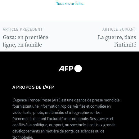
Tous ses articles
ARTICLE PRÉCÉDENT
ARTICLE SUIVANT
Gaza: en première
La guerre, dans
ligne, en famille
l'intimité
A PROPOS DE L'AFP
L’Agence France-Presse (AFP) est une agence de presse mondiale
fournissant une information rapide, vérifiée et complète en
vidéo, texte, photo, multimédia et infographie sur les
événements qui font l’actualité internationale. Des guerres et
conflits à la politique, au sport, au spectacle jusqu’aux grands
développements en matière de santé, de sciences ou de
technologie.