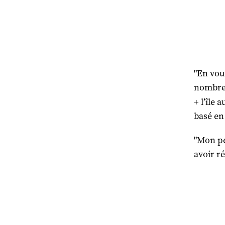
"En voul
nombreu
+ l’île
basé en 
"Mon pe
avoir r