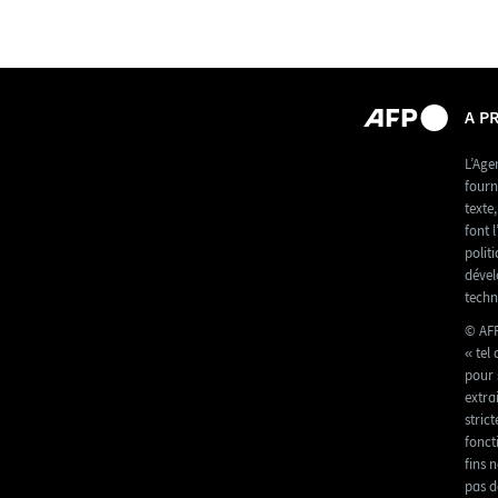
A P
L’Age
fourn
texte
font l
polit
dével
techn
© AFP
« tel
pour 
extra
stric
fonct
fins 
pas d