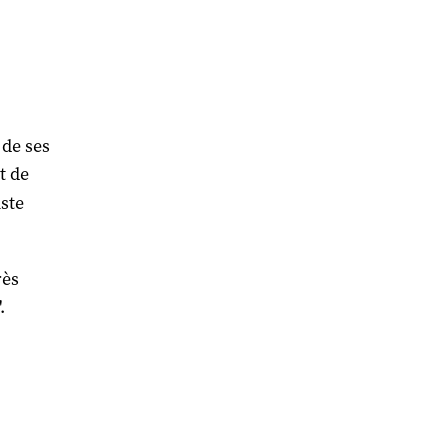
 de ses
t de
iste
rès
.