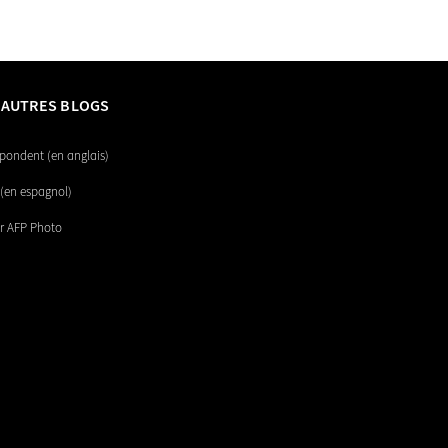
 AUTRES BLOGS
pondent (en anglais)
(en espagnol)
r AFP Photo