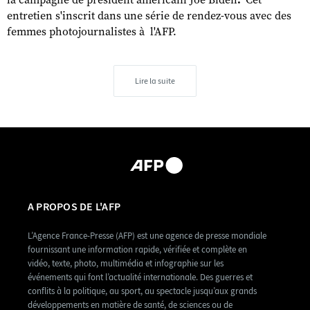
la campagne de président américain Joe Biden
Cet
entretien s'inscrit dans une série de rendez-vous avec des
femmes photojournalistes à l'AFP.
Lire la suite
A PROPOS DE L'AFP
L’Agence France-Presse (AFP) est une agence de presse mondiale
fournissant une information rapide, vérifiée et complète en
vidéo, texte, photo, multimédia et infographie sur les
événements qui font l’actualité internationale. Des guerres et
conflits à la politique, au sport, au spectacle jusqu’aux grands
développements en matière de santé, de sciences ou de